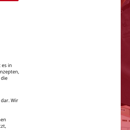
 es in
onzepten,
 die
 dar. Wir
nen
zt,