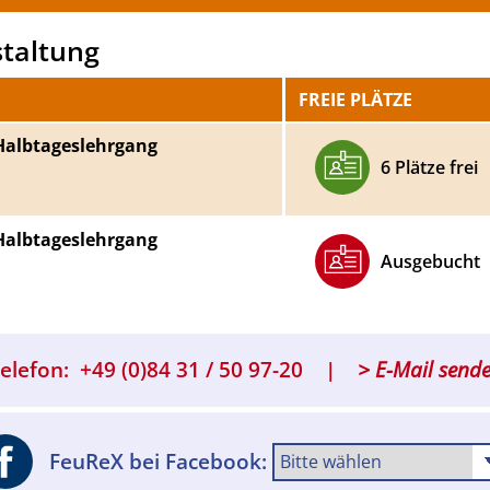
staltung
FREIE PLÄTZE
albtageslehrgang
6 Plätze frei
albtageslehrgang
Ausgebucht
elefon:
+49 (0)84 31 / 50 97-20
> E-Mail send
FeuReX bei Facebook: