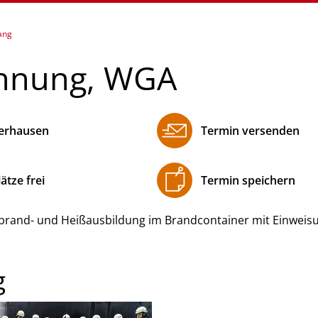
ang
hnung, WGA
erhausen
Termin versenden
lätze frei
Termin speichern
albrand- und Heißausbildung im Brandcontainer mit Einweis
g